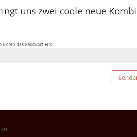
bringt uns zwei coole neue Kombi
b unten das Passwort ein:
Sende
.net