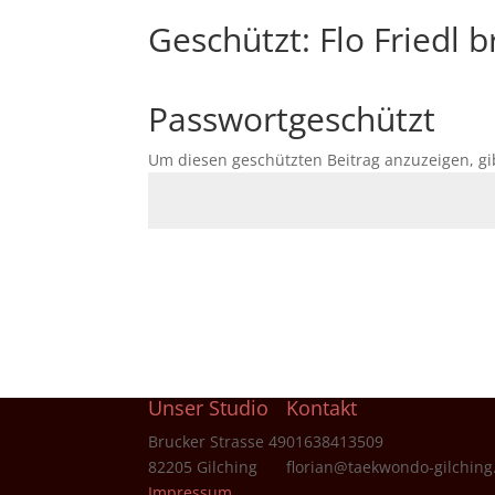
Geschützt: Flo Friedl 
Passwortgeschützt
Um diesen geschützten Beitrag anzuzeigen, gi
Unser Studio
Kontakt
Brucker Strasse 49
01638413509
82205 Gilching
florian@taekwondo-gilching
Impressum