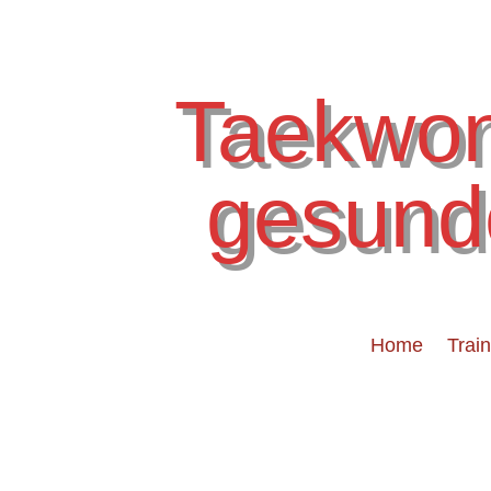
Taekwon
gesund
Home
Trai