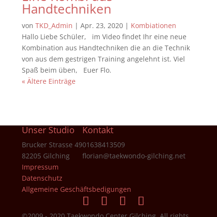
Handtechniken
von
TKD_Admin
|
Apr. 23, 2020
|
Kombiationen
Hallo Liebe Schüler, im Video findet Ihr eine neue
Kombination aus Handtechniken die an die Technik
von aus dem gestrigen Training angelehnt ist. Viel
Spaß beim üben, Euer Flo.
« Ältere Einträge
Unser Studio
Kontakt
Brucker Strasse 49
01638413509
82205 Gilching
florian@taekwondo-gilching.net
Impressum
Datenschutz
Allgemeine Geschäftsbedigungen
©2009 - 2020 Taekwondo Center Gilching, All rights