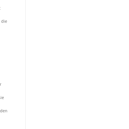
t
 die
r
ie
 den