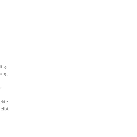
tig:
rung
er
ekte
leibt