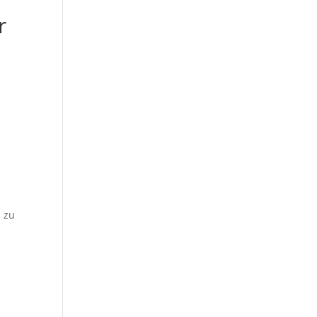
r
n zu