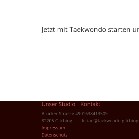
Jetzt mit Taekwondo starten u
Jetzt Anmelden
Unser Studio
Kontakt
Brucker Strasse 49
01638413509
82205 Gilching
florian@taekwondo-gilching
Impressum
Datenschutz