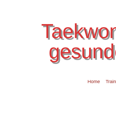
Taekwon
gesund
Home
Trai