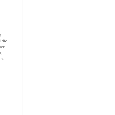
d
l die
ken
n,
en.