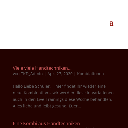
Viele viele Handtechniken…
von
TKD_Admin
|
Apr. 27, 2020
|
Kombiationen
Hallo Liebe Schüler, hier findet Ihr wieder eine
neue Kombination – wir werden diese in Variationen
auch in den Live-Trainings diese Woche behandlen.
Alles liebe und leibt gesund, Euer...
Eine Kombi aus Handtechniken